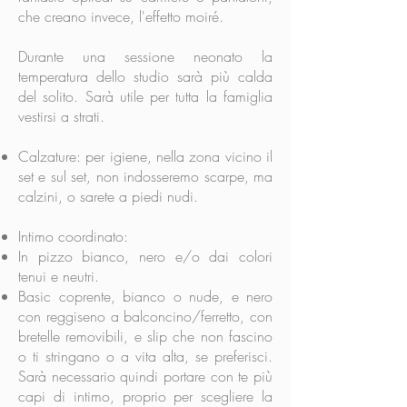
che creano invece, l'effetto moiré.
Durante una sessione neonato la
temperatura dello studio sarà più calda
del solito. Sarà utile per tutta la famiglia
vestirsi a strati.
Calzature:
per igiene, nella zona vicino il
set e sul set, non indosseremo scarpe, ma
calzini, o sarete a piedi nudi.
Intimo coordinato:
In pizzo bianco, nero e/o dai colori
tenui e neutri.
Basic coprente, bianco o nude, e nero
con reggiseno a balconcino/ferretto, con
bretelle removibili, e slip che non fascino
o ti stringano o a vita alta, se preferisci.
Sarà necessario quindi portare con te più
capi di intimo, proprio per scegliere la