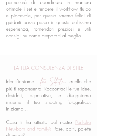
permetterà di coordinare in maniera
ottimale i set e rendere il workflow fluido
e piacevole, per questo saremo felici di
guidarti passo passo in questa bellissima
esperienza, fornendoti preziosi e utili
consigli su come prepararti al meglio.
LA TUA CONSULENZA DI STILE
tuo Stile
,
Identifichiamo il
quello che
più ti rappresenta.
Raccontaci le tue idee,
desideri, aspettative, e disegniamo
insieme il tuo shooting fotografico.
Iniziamo...
Cosa ti ha attratto del nostro
Portfolio
Newborn and Family?
Pose, abiti, palette
di colori?