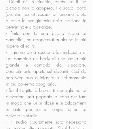
- Dotati di un ciuccio, anche se il tuo
piccolo non lo adopera. Il ciuccio, potrà
(eventualmente) essere di enorme aiuto
durante lo svolgimento della sessione in
determinate circostanze.
- Porta con te una buona scorta di
pannolini, ne adopererai qualcuno in più
rispetto al solito.
- Il giorno della sessione fai indossare al
tuo bambino un body di una taglia più
grande e comodo da slacciare,
possibilmente aperto sul davanti, così da
non svegliarlo o infastidirlo nel momento
in cui dovremo spogliarlo.
- Se il tragitto è breve, ti consigliamo di
prevedere una poppata a casa per fare
in modo che lui si rilassi e si addormenti
in auto pochissimo tempo prima di
arrivare in studio.
- In studio sicuramente sarà necessaria
almeno un'altra poppata. Se il bambino