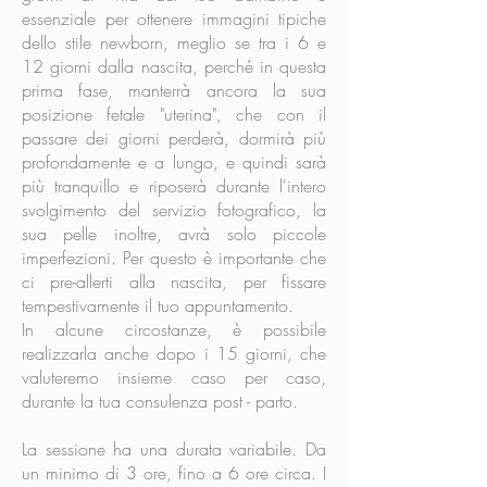
essenziale per ottenere immagini tipiche
dello stile newborn, meglio se tra i 6 e
12 giorni dalla nascita, perché in questa
prima fase, manterrà ancora la sua
posizione fetale "uterina", che con il
passare dei giorni perderà, dormirà più
profondamente e a lungo, e quindi sarà
più tranquillo e riposerà durante l'intero
svolgimento del servizio fotografico, la
sua pelle inoltre, avrà solo piccole
imperfezioni. Per questo è importante che
ci pre-allerti alla nascita, per fissare
tempestivamente il tuo appuntamento.
In alcune circostanze, è possibile
realizzarla anche dopo i 15 giorni, che
valuteremo insieme caso per caso,
durante la tua consulenza post - parto.
La sessione ha una durata variabile.
Da
un minimo di 3 ore, fino a 6 ore circa. I