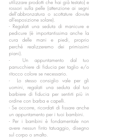
utilizzare prodotti che hai già testato) e
rossori sulla pelle (attenzione ai segni
dell'abbronzatura o scottature dovute
all’esposizione solare).
- Regalati una seduta di manicure e
pedicure (è importantissima anche la
cura delle mani e piedi, proprio
perché realizzeremo dei primissimi
piani).
- Un appuntamento dal tuo
parrucchiere di fiducia per taglio e/o
ritocco colore se necessario.
- Lo stesso consiglio vale per gli
uomini, regalati una seduta dal tuo
barbiere di fiducia per sentirti più in
ordine con barba e capelli.
- Se occorre, ricordati di fissare anche
un appuntamento per i tuoi bambini.
- Per i bambini è fondamentale non
avere nessun finto tatuaggio, disegno
sul corpo o smalto.