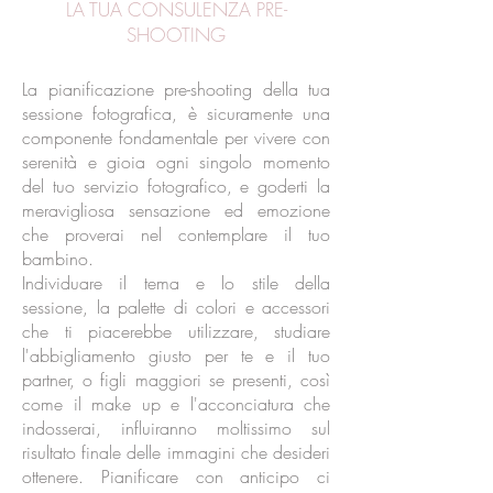
LA TUA CONSULENZA PRE-
SHOOTING
La pianificazione pre-shooting della tua
sessione fotografica, è sicuramente una
componente fondamentale per vivere con
serenità e gioia ogni singolo momento
del tuo servizio fotografico, e goderti la
meravigliosa sensazione ed emozione
che proverai nel contemplare il tuo
bambino.
Individuare il tema e lo stile della
sessione, la palette di colori e accessori
che ti piacerebbe utilizzare, studiare
l'abbigliamento giusto per te e il tuo
partner, o figli maggiori se presenti, così
come il make up e l'acconciatura che
indosserai, influiranno moltissimo sul
risultato finale delle immagini che desideri
ottenere. Pianificare con anticipo ci