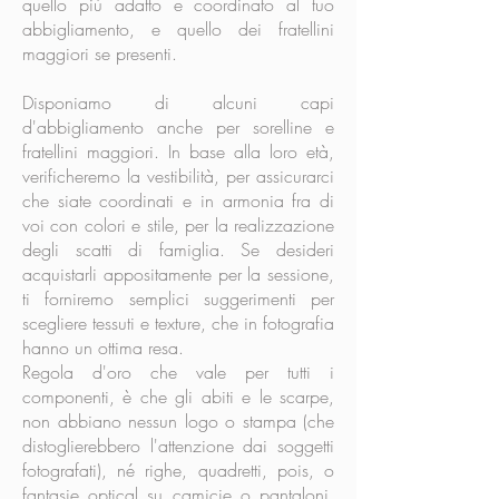
quello più adatto e coordinato al tuo
abbigliamento, e quello dei fratellini
maggiori se presenti.
Disponiamo di alcuni capi
d'abbigliamento anche per sorelline e
fratellini maggiori. In base alla loro età,
verificheremo la vestibilità, per assicurarci
che siate coordinati e in armonia fra di
voi con colori e stile, per la realizzazione
degli scatti di famiglia. Se desideri
acquistarli appositamente per la sessione,
ti forniremo semplici suggerimenti per
scegliere tessuti e texture, che in fotografia
hanno un ottima resa.
Regola d'oro che vale per tutti i
componenti, è che gli abiti e le scarpe,
non abbiano nessun logo o stampa (che
distoglierebbero l'attenzione dai soggetti
fotografati), né righe, quadretti, pois, o
fantasie optical su camicie o pantaloni,