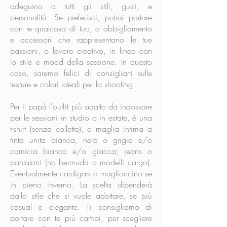
adeguino a tutti gli stili, gusti, e
personalità. Se preferisci, potrai portare
con te qualcosa di tuo, o abbigliamento
e accessori che rappresentano le tue
passioni, o lavoro creativo,
in linea con
lo stile e mood della sessione.
In questo
caso, saremo felici di consigliarti sulle
texture e colori ideali per lo shooting.
Per il
papà
l'outfit più adatto da indossare
per le sessioni in studio o in estate, è una
t-shirt (senza colletto), o maglia intima a
tinta unita bianca, nera o grigia e/o
camicia bianca e/o giacca; jeans o
pantaloni (no bermuda o modelli cargo).
Eventualmente cardigan o maglioncino se
in pieno inverno. La scelta dipenderà
dallo stile che si vuole adottare, se più
casual o elegante. Ti consigliamo di
portare con te più cambi, per scegliere