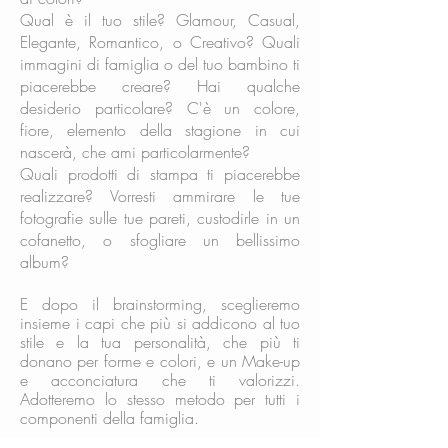
Qual è il tuo stile? Glamour, Casual,
Elegante, Romantico, o Creativo? Quali
immagini di famiglia o del tuo bambino ti
piacerebbe creare? Hai qualche
desiderio particolare? C'è un colore,
fiore, elemento della stagione in cui
nascerà, che ami particolarmente?
Quali prodotti di stampa ti piacerebbe
realizzare? Vorresti ammirare le tue
fotografie sulle tue pareti, custodirle in un
cofanetto, o sfogliare un bellissimo
album?
E dopo il brainstorming, s
ceglieremo
insieme i capi che più si addicono al tuo
stile e la tua personalità, che più ti
donano per forme e colori, e un Make-up
e acconciatura che ti valorizzi.
Adotteremo lo stesso metodo per tutti i
componenti della famiglia.