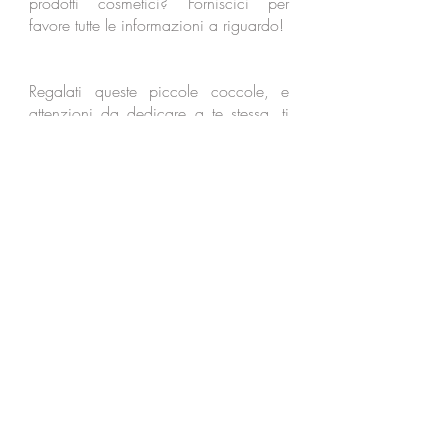
prodotti cosmetici? Forniscici per
favore tutte le informazioni a riguardo!
Regalati queste piccole coccole, e
attenzioni da dedicare a te stessa, ti
sentirai più in ordine, sicura e
bellissima!
Il giorno della sessione fotografica,
indossa qualcosa di comodo per
l'allattamento, facile da sfilare, e per
un’applicazione ottimale del Make up,
arriva in studio struccata e senza
applicare creme viso.
Ti consigliamo invece di lavare i
capelli e fare una prima messa in
piega il giorno prima
dell’appuntamento. Ricordati di non
applicare prodotti sui capelli. Per
ottenere un'ottima messa in piega, i